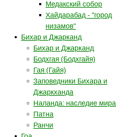
Медакский собор
Хайдарабад - "город
низамов"
Бихар и Джарканд
Бихар и Джарканд
Бодхгая (Бодхгайя)
Гая (Гайя)
Заповедники Бихара и
Джаркханда
Наланда: наследие мира
Патна
Ранчи
Гоа