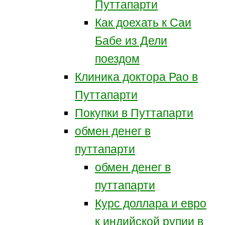
Путтапарти
Как доехать к Саи
Бабе из Дели
поездом
Клиника доктора Рао в
Путтапарти
Покупки в Путтапарти
обмен денег в
путтапарти
обмен денег в
путтапарти
Курс доллара и евро
к индийской рупии в