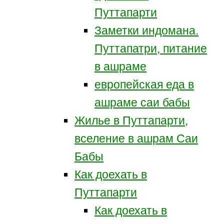
Путтапарти
Заметки индомана.
Путтапатри, питание
в ашраме
европейская еда в
ашраме саи бабы
Жилье в Путтапарти,
вселение в ашрам Саи
Бабы
Как доехать в
Путтапарти
Как доехать в