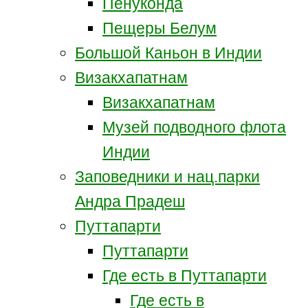
Пенуконда
Пещеры Белум
Большой Каньон в Индии
Визакхапатнам
Визакхапатнам
Музей подводного флота
Индии
Заповедники и нац.парки
Андра Прадеш
Путтапарти
Путтапарти
Где есть в Путтапарти
Где есть в