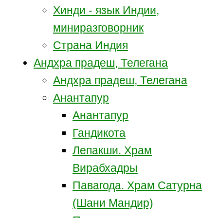
Хинди - язык Индии,
миниразговорник
Страна Индия
Андхра прадеш, Телегана
Андхра прадеш, Телегана
Анантапур
Анантапур
Гандикота
Лепакши. Храм
Вирабхадры
Павагода. Храм Сатурна
(Шани Мандир)