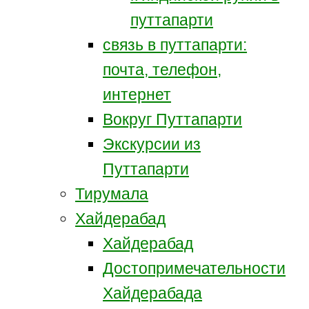
путтапарти
связь в путтапарти:
почта, телефон,
интернет
Вокруг Путтапарти
Экскурсии из
Путтапарти
Тирумала
Хайдерабад
Хайдерабад
Достопримечательности
Хайдерабада