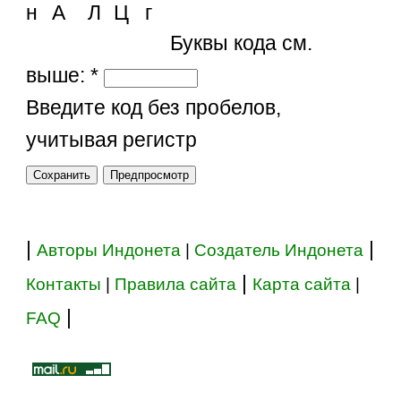
н
А
Л
Ц
г
Буквы кода см.
выше:
*
Введите код без пробелов,
учитывая регистр
|
|
Авторы Индонета
|
Создатель Индонета
|
Контакты
|
Правила сайта
Карта сайта
|
|
FAQ