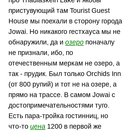
про Thadlaskein Lake и якобы
пристувующий там Tourist Guest
House мы поехали в сторону города
Jowai. Но никакого гестхауса мы не
обнаружили, да и
озеро
поначалу
не признали, ибо, по
отечественным меркам не озеро, а
так - прудик. Был только Orchids Inn
(от 800 рупий) и тот не на озере, а
прямо на трассе. В самом Jowai с
достопримечательностями туго.
Есть пара-тройка гостинниц, но
что-то
цена
1200 в первой же