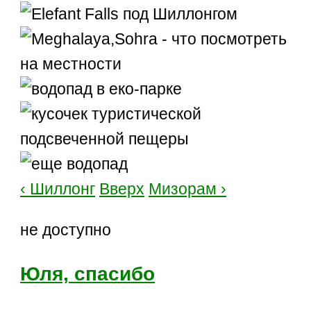
‹ Шиллонг
Вверх
Мизорам ›
не доступно
Юля, спасибо