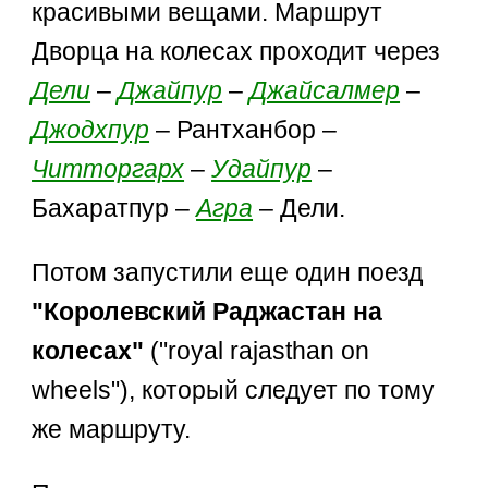
красивыми вещами. Маршрут
Дворца на колесах проходит через
Дели
–
Джайпур
–
Джайсалмер
–
Джодхпур
– Рантханбор –
Читторгарх
–
Удайпур
–
Бахаратпур –
Агра
– Дели.
Потом запустили еще один поезд
"Королевский Раджастан на
колесах"
("royal rajasthan on
wheels"), который следует по тому
же маршруту.