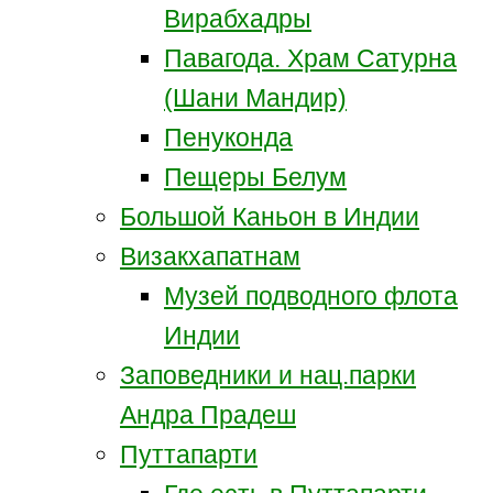
Вирабхадры
Павагода. Храм Сатурна
(Шани Мандир)
Пенуконда
Пещеры Белум
Большой Каньон в Индии
Визакхапатнам
Музей подводного флота
Индии
Заповедники и нац.парки
Андра Прадеш
Путтапарти