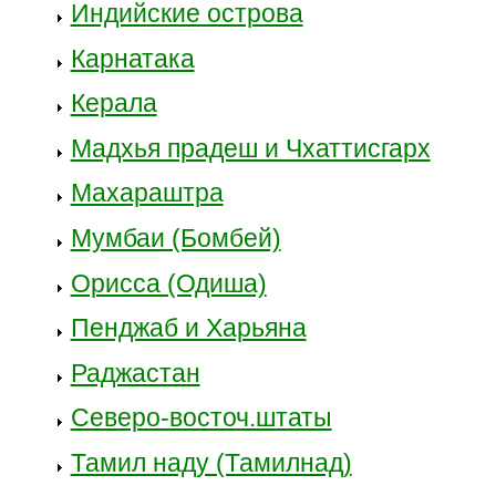
Индийские острова
Карнатака
Керала
Мадхья прадеш и Чхаттисгарх
Махараштра
Мумбаи (Бомбей)
Орисса (Одиша)
Пенджаб и Харьяна
Раджастан
Северо-восточ.штаты
Тамил наду (Тамилнад)