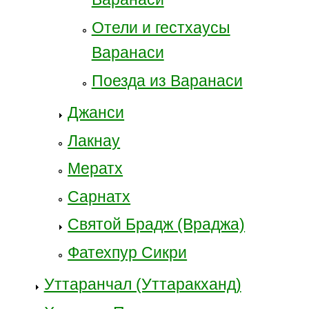
Отели и гестхаусы
Варанаси
Поезда из Варанаси
Джанси
Лакнау
Мератх
Сарнатх
Святой Брадж (Враджа)
Фатехпур Сикри
Уттаранчал (Уттаракханд)