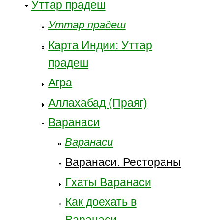
Уттар прадеш
Уттар прадеш
Карта Индии: Уттар
прадеш
Агра
Аллахабад (Праяг)
Варанаси
Варанаси
Варанаси. Рестораны
Гхаты Варанаси
Как доехать в
Варанаси