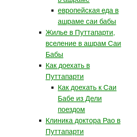
европейская еда в
ашраме саи бабы
Жилье в Путтапарти,
вселение в ашрам Саи
Бабы
Как доехать в
Путтапарти
Как доехать к Саи
Бабе из Дели
поездом
Клиника доктора Рао в
Путтапарти