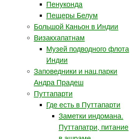
Пенуконда
Пещеры Белум
Большой Каньон в Индии
Визакхапатнам
Музей подводного флота
Индии
Заповедники и нац.парки
Андра Прадеш
Путтапарти
Где есть в Путтапарти
Заметки индомана.
Путтапатри, питание
в ашраме