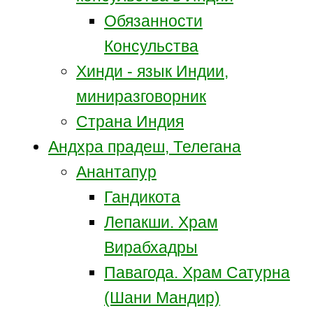
Обязанности
Консульства
Хинди - язык Индии,
миниразговорник
Страна Индия
Андхра прадеш, Телегана
Анантапур
Гандикота
Лепакши. Храм
Вирабхадры
Павагода. Храм Сатурна
(Шани Мандир)