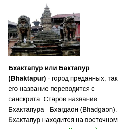
Бхактапур или Бактапур
(Bhaktapur)
- город преданных, так
его название переводится с
санскрита. Старое название
Бхактапура - Бхагдаон (Bhadgaon).
Бхактапур находится на восточном