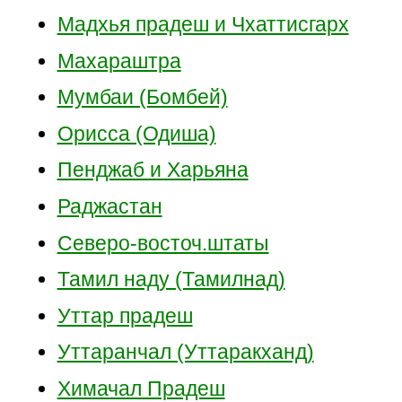
Мадхья прадеш и Чхаттисгарх
Махараштра
Мумбаи (Бомбей)
Орисса (Одиша)
Пенджаб и Харьяна
Раджастан
Северо-восточ.штаты
Тамил наду (Тамилнад)
Уттар прадеш
Уттаранчал (Уттаракханд)
Химачал Прадеш