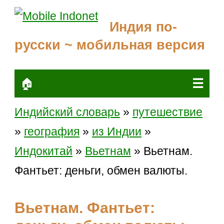
Индия по-
русски ~ мобильная версия
☰
🏠
Индийский словарь
»
путешествие
»
география
»
из Индии
»
Индокитай
»
Вьетнам
» Вьетнам.
Фантьет: деньги, обмен валюты.
Вьетнам. Фантьет: