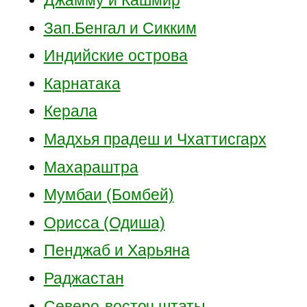
Джамму и Кашмир
Зап.Бенгал и Сикким
Индийские острова
Карнатака
Керала
Мадхья прадеш и Чхаттисгарх
Махараштра
Мумбаи (Бомбей)
Орисса (Одиша)
Пенджаб и Харьяна
Раджастан
Северо-восточ.штаты