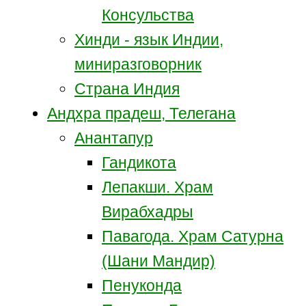
Консульства
Хинди - язык Индии,
миниразговорник
Страна Индия
Андхра прадеш, Телегана
Анантапур
Гандикота
Лепакши. Храм
Вирабхадры
Павагода. Храм Сатурна
(Шани Мандир)
Пенуконда