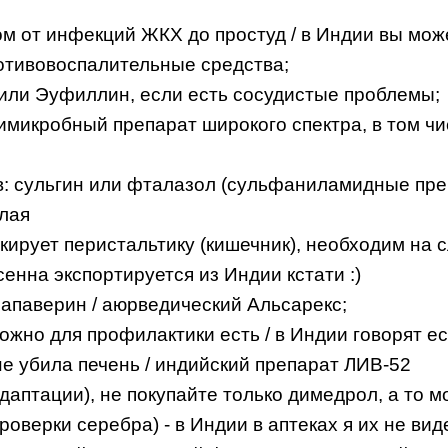
ром от инфекций ЖКХ до простуд / в Индии вы мож
ротивовоспалительные средства;
 или Эуфиллин, если есть сосудистые проблемы;
имикробный препарат широкого спектра, в том чи
: сульгин или фталазол (сульфаниламидные преп
лая
ирует перистальтику (кишечник), необходим на 
сенна экспортируется из Индии кстати :)
Папаверин / аюрведический Альсарекс;
жно для профилактики есть / в Индии говорят ест
не убила печень / индийский препарат ЛИВ-52
аптации), не покупайте только димедрол, а то м
роверки серебра) - в Индии в аптеках я их не вид