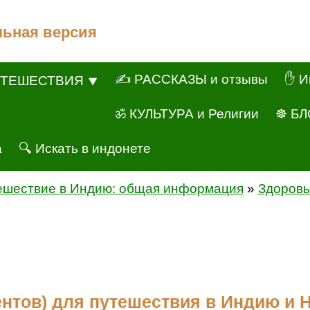
льная версия
✍ РАССКАЗЫ и отзывы
✋ И
ТЕШЕСТВИЯ ⯆
ॐ КУЛЬТУРА и Религии
☸ БЛ
а
🔍 Искать в индонете
ешествие в Индию: общая информация
»
Здоровь
нтов) для путешествия в Индию и 