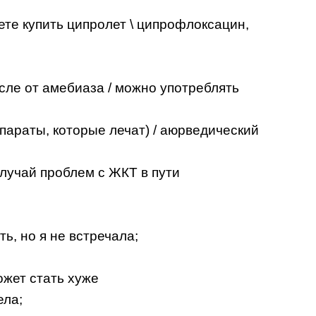
ете купить ципролет \ ципрофлоксацин,
сле от амебиаза / можно употреблять
араты, которые лечат) / аюрведический
случай проблем с ЖКТ в пути
ь, но я не встречала;
ожет стать хуже
ела;