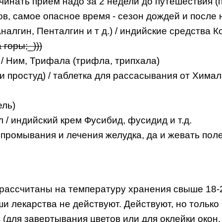
инать прием надо за 2 недели до путешествия (по
в, самое опасное время - сезон дождей и после 
алгин, Пенталгин и т д.) / индийские средства
 горы;_)))
 Ним, Трифала (трифла, трипхала)
и простуд) / таблетка для рассасывания от Химал
ель)
/ индийский крем Фусибид, фусидид и т.д.
я промывания и лечения желудка, да и жевать поле
рассчитаны на температуру хранения свыше 18-2
ши лекарства не действуют. Действуют, но только 
(для завертывания цветов или для оклейки окон