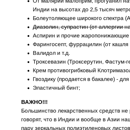
От малярии малоприм, прогуанил нач
Индии на высотах до 2,5 тысяч метро
Болеутоляющее широкого спектра (Ан
Диазолин, супрастин (от аллергии на
Аспирин и прочие жаропонижающие /
Фарингосепт, фуррацилин (от кашля 
Валидол и т.д.
Троксевазин (Троксерутин, Фастум-г
Крем противогрибковый Клотримазол 
Гвоздику (продается в бакалее) - дл
Эластичный бинт;
ВАЖНО!!!
Большинство лекарственных средств не 
говорят, что в Индии и вообще в Азии на
пару зеркальных полиэтиленовых листов 