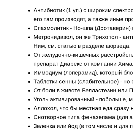
Антибиотик (1 уп.) с широким спект
его там производят, а также иные п
Спазмолитик - Но-шпа (Дротаверин)
Метронидазол, он же Трихопол - ант
Ним, см. статью в разделе аюрведа.
От желудочно-кишечных расстройств
препарат Диарекс от компании Хима
Иммодиум (лоперамид), который блок
Таблетки сенны (слабительное) - но 
От боли в животе Белластезин или 
Уголь активированный - побольше, мо
Аллохол, что бы местная еда сразу 
Снотворное типа феназепама (для ад
Зеленка или йод (в том числе и для п