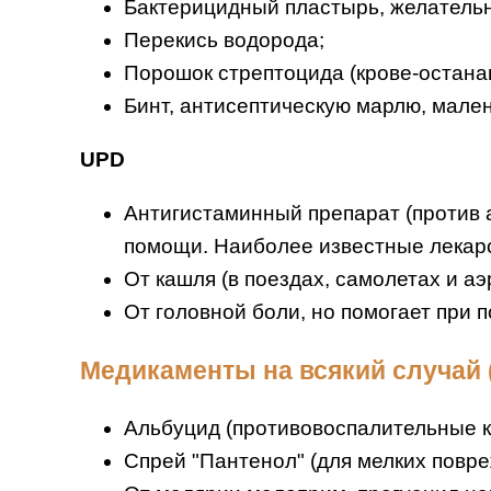
Бактерицидный пластырь, желатель
Перекись водорода;
Порошок стрептоцида (крове-остан
Бинт, антисептическую марлю, мален
UPD
Антигистаминный препарат (против а
помощи. Наиболее известные лекарст
От кашля (в поездах, самолетах и аэ
От головной боли, но помогает при 
Медикаменты на всякий случай (
Альбуцид (противовоспалительные ка
Спрей "Пантенол" (для мелких повре