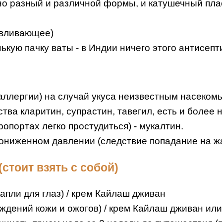
но разный и различной формы, и катушечный пл
авливающее)
ькую пачку ваты - в Индии ничего этого антисепт
ллергии) на случай укуса неизвестным насекомы
ва кларитин, супрастин, тавегил, есть и более 
ропортах легко простудиться) - мукалтин.
пониженном давлении (следствие попадание на жа
стоит взять с собой)
пли для глаз) / крем Кайлаш дживан
ждений кожи и ожогов) / крем Кайлаш дживан или