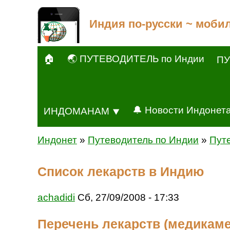
Индия по-русски ~ моби
🏠
🌏 ПУТЕВОДИТЕЛЬ по Индии
ПУ
🔔 Новости Индонет
ИНДОМАНАМ ⯆
Индонет
»
Путеводитель по Индии
»
Пут
Список лекарств в Индию
achadidi
Сб, 27/09/2008 - 17:33
Перечень лекарств (медикаме