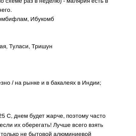
 схеме раз в неделю) - малярия есть в
него.
 Комбифлам, Ибукомб
ая, Туласи, Тришун
зно / на рынке и в бакалеях в Индии;
5 С, днем будет жарче, поэтому часто
если их оберегать! Лучше всего взять
, только не бытовой алюминиевой