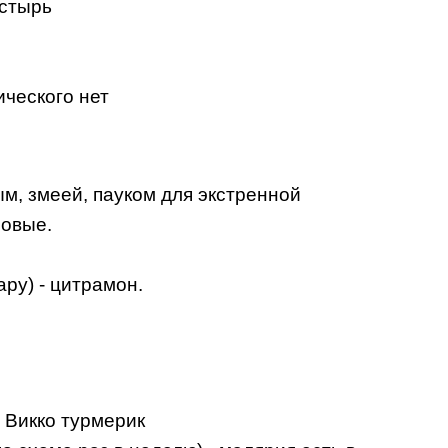
астырь
ического нет
м, змеей, пауком для экстренной
новые.
ру) - цитрамон.
 Викко турмерик