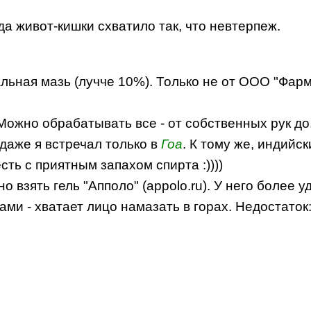
огда живот-кишки схватило так, что невтерпеж.
льная мазь (лучче 10%). Только не от ООО "Фарм
ожно обрабатывать все - от собственных рук до, п
одаже я встречал только в
Гоа
. К тому же, индийс
есть с приятным запахом спирта :))))
но взять гель "Апполо" (appolo.ru). У него более
зами - хватает лицо намазать в горах. Недостаток