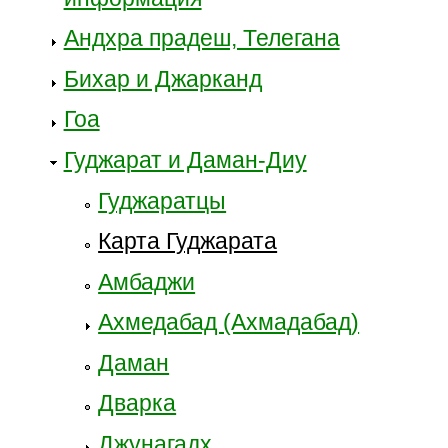
Андхра прадеш, Телегана
Бихар и Джарканд
Гоа
Гуджарат и Даман-Диу
Гуджаратцы
Карта Гуджарата
Амбаджи
Ахмедабад (Ахмадабад)
Даман
Дварка
Джунагадх