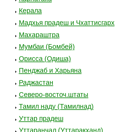
Керала
Мадхья прадеш и Чхаттисгарх
Махараштра
Мумбаи (Бомбей)
Орисса (Одиша)
Пенджаб и Харьяна
Раджастан
Северо-восточ.штаты
Тамил наду (Тамилнад)
Уттар прадеш
Уттаранчал (Уттаракханд)