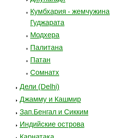
Кумбхария - жемчужина
Гуджарата
Модхера
Палитана
Патан
Сомнатх
Дели (Delhi)
Джамму и Кашмир
Зап.Бенгал и Сикким
Индийские острова
Карнатака