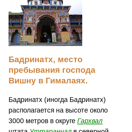
Бадринатх, место
пребывания господа
Вишну в Гималаях.
Бадринатх (иногда Бадринатх)
располагается на высоте около
3000 метров в округе
Гархвал
штата
Уттаранчал
в северной