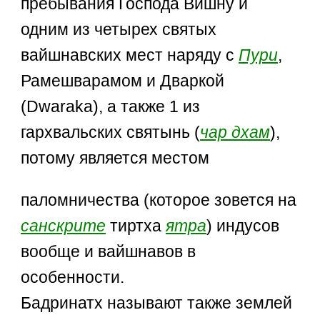
пребывания Господа Вишну и
одним из четырех святых
вайшнавских мест наряду с
Пури
,
Рамешварамом и Дваркой
(Dwaraka), а также 1 из
гархвальских святынь (
чар дхам
),
потому является местом
паломничества (которое зовется на
санскрите
тиртха
ятра
) индусов
вообще и вайшнавов в
особенности.
Бадринатх называют также землей