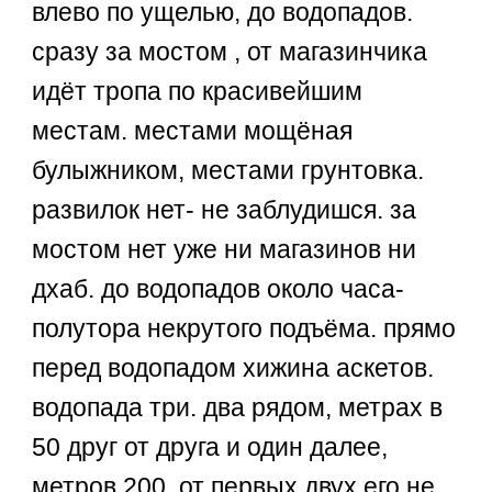
влево по ущелью, до водопадов.
сразу за мостом , от магазинчика
идёт тропа по красивейшим
местам. местами мощёная
булыжником, местами грунтовка.
развилок нет- не заблудишся. за
мостом нет уже ни магазинов ни
дхаб. до водопадов около часа-
полутора некрутого подъёма. прямо
перед водопадом хижина аскетов.
водопада три. два рядом, метрах в
50 друг от друга и один далее,
метров 200. от первых двух его не