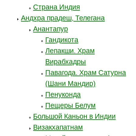
Страна Индия
Андхра прадеш, Телегана
Анантапур
Гандикота
Лепакши. Храм
Вирабхадры
Павагода. Храм Сатурна
(Шани Мандир)
Пенуконда
Пещеры Белум
Большой Каньон в Индии
Визакхапатнам