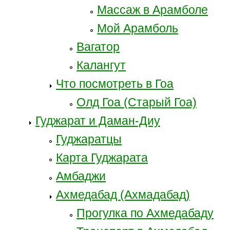
Массаж в Арамболе
Мой Арамболь
Вагатор
Калангут
Что посмотреть в Гоа
Олд Гоа (Старый Гоа)
Гуджарат и Даман-Диу
Гуджаратцы
Карта Гуджарата
Амбаджи
Ахмедабад (Ахмадабад)
Прогулка по Ахмедабаду