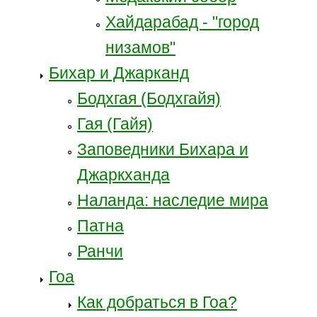
Хайдарабад - "город
низамов"
Бихар и Джарканд
Бодхгая (Бодхгайя)
Гая (Гайя)
Заповедники Бихара и
Джаркханда
Наланда: наследие мира
Патна
Ранчи
Гоа
Как добраться в Гоа?