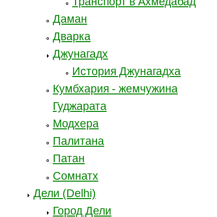
Транспорт в Ахмедабад
Даман
Дварка
Джунагадх
История Джунагадха
Кумбхария - жемчужина
Гуджарата
Модхера
Палитана
Патан
Сомнатх
Дели (Delhi)
Город Дели