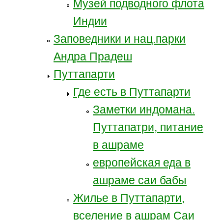
Музей подводного флота
Индии
Заповедники и нац.парки
Андра Прадеш
Путтапарти
Где есть в Путтапарти
Заметки индомана.
Путтапатри, питание
в ашраме
европейская еда в
ашраме саи бабы
Жилье в Путтапарти,
вселение в ашрам Саи