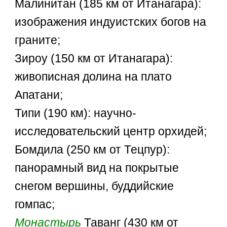
Малинитан (185 км от Итанагара):
изображения индуистских богов на
граните;
Зироу (150 км от Итанагара):
живописная долина на плато
Апатани;
Типи (190 км): научно-
исследовательский центр орхидей;
Бомдила (250 км от Тецпур):
панорамный вид на покрытые
снегом вершины, буддийские
гомпас;
Монастырь
Таванг (430 км от