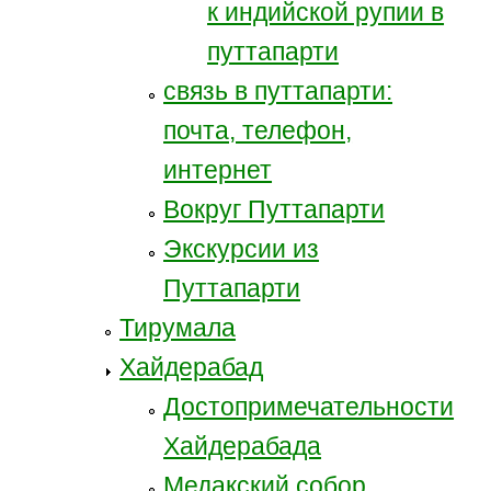
к индийской рупии в
путтапарти
связь в путтапарти:
почта, телефон,
интернет
Вокруг Путтапарти
Экскурсии из
Путтапарти
Тирумала
Хайдерабад
Достопримечательности
Хайдерабада
Медакский собор