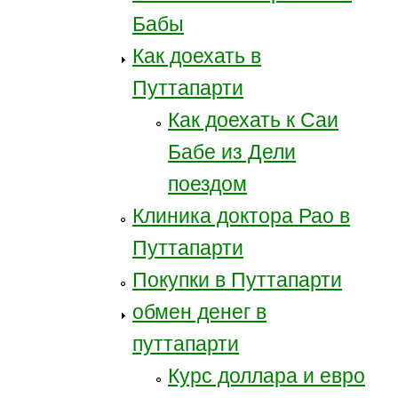
Бабы
Как доехать в
Путтапарти
Как доехать к Саи
Бабе из Дели
поездом
Клиника доктора Рао в
Путтапарти
Покупки в Путтапарти
обмен денег в
путтапарти
Курс доллара и евро